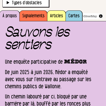
Types d’obstacles
À propos
MapLibre
|
OpenFreeMap
Signalements
© OpenMapTiles
Articles
Data from
Cartes
OpenStreetMap
Sauvons les
sentiers
Une enquête participative de
De juin 2025 à juin 2026, Médor a enquêté
avec vous sur l’entrave au passage sur les
chemins publics de Wallonie.
Un chemin labouré par ci, bloqué par une
barrière par là, bouffé par les ronces plus